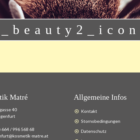
_beauty2_ico
ik Matré
Allgemeine Infos
gasse 40
Kontakt
agenfurt
Stornobedingungen
) 664 / 996 568 68
Datenschutz
nfurt@kosmetik-matre.at